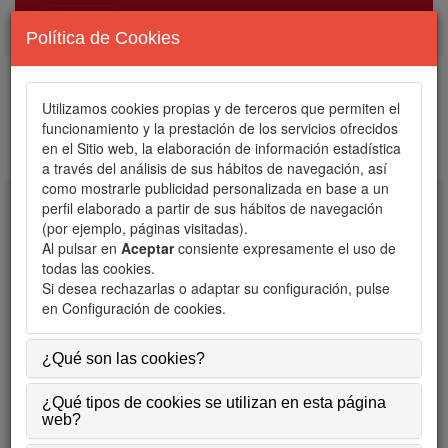
Política de Cookies
Utilizamos cookies propias y de terceros que permiten el
funcionamiento y la prestación de los servicios ofrecidos
en el Sitio web, la elaboración de información estadística
a través del análisis de sus hábitos de navegación, así
como mostrarle publicidad personalizada en base a un
perfil elaborado a partir de sus hábitos de navegación
Toggle
(por ejemplo, páginas visitadas).
navigation
Al pulsar en
Aceptar
consiente expresamente el uso de
todas las cookies.
Si desea rechazarlas o adaptar su configuración, pulse
Contacto
en
Configuración de cookies
.
Correo:
semergenmadrid@semergen.es
¿Qué son las cookies?
Web:
http://www.semergenmadrid.com/
¿Qué tipos de cookies se utilizan en esta página
Instagram: @semergenapmadrid
web?
Twitter: @SEMERGENMADRID