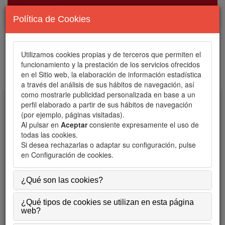
Política de Cookies
Utilizamos cookies propias y de terceros que permiten el
funcionamiento y la prestación de los servicios ofrecidos
en el Sitio web, la elaboración de información estadística
a través del análisis de sus hábitos de navegación, así
como mostrarle publicidad personalizada en base a un
perfil elaborado a partir de sus hábitos de navegación
Toggle
(por ejemplo, páginas visitadas).
navigation
Al pulsar en
Aceptar
consiente expresamente el uso de
todas las cookies.
Si desea rechazarlas o adaptar su configuración, pulse
Política de cookies
en
Configuración de cookies
.
a) Utilización de cookies y Web bugs por la página
¿Qué son las cookies?
Web.
b) Tipología, finalidad y funcionamiento de las
¿Qué tipos de cookies se utilizan en esta página
cookies.
web?
c) Cómo deshabilitar las cookies y los Web bugs en